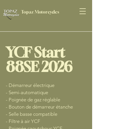
Topaz Motorcycles
YCF Start
88SE 2026
- Démarreur électrique
- Semi-automatique
- Poignée de gaz réglable
- Bouton de démarreur étanche
- Selle basse compatible
- Filtre à air YCF
- Poignée caoutchouc YCF