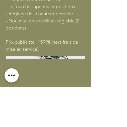
- Té fourche supérieur 3 positions
- Réglage de la hauteur possible
- Nouveau bras oscillant réglable (2
positions)
Prix public ttc : 1599€ (hors frais de
mise en service).