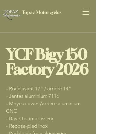
Topaz Motorcycles
YCF Bigy 150
Factory 2026
- Roue avant 17“ / arrière 14“
- Jantes aluminium 7116
- Moyeux avant/arrière aluminium
CNC
- Bavette amortisseur
- Repose-pied inox
- Pédale de frein aluminium