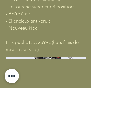
- Té fourche supérieur 3 positions
- Boîte à air
- Silencieux anti-bruit
- Nouveau kick
Prix public ttc : 2599€ (hors frais de
mise en service).