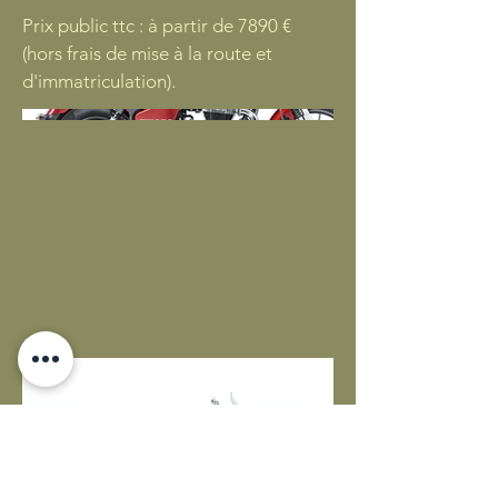
Prix public ttc : à partir de 7890 €
(hors frais de mise à la route et
d'immatriculation).