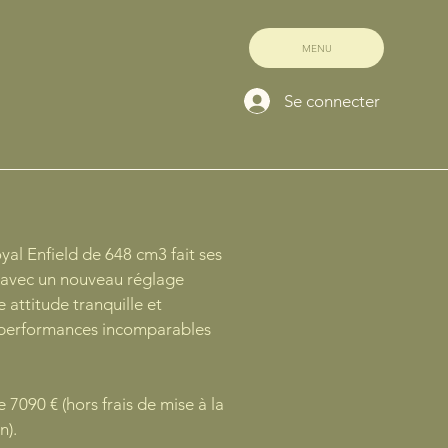
MENU
Se connecter
oyal Enfield de 648 cm3 fait ses
0 avec un nouveau réglage
 attitude tranquille et
e performances incomparables
.
de 7090 € (hors frais de mise à la
n).