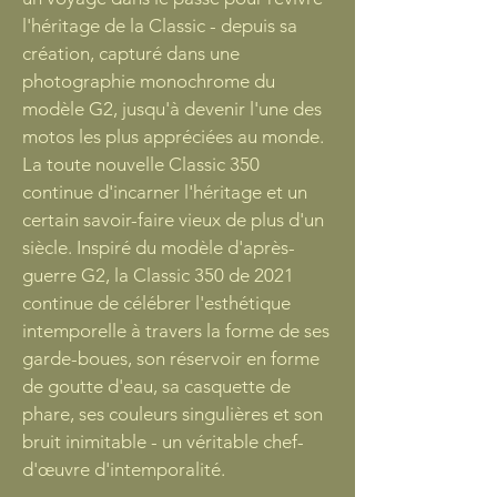
l'héritage de la Classic - depuis sa
création, capturé dans une
photographie monochrome du
modèle G2, jusqu'à devenir l'une des
motos les plus appréciées au monde.
La toute nouvelle Classic 350
continue d'incarner l'héritage et un
certain savoir-faire vieux de plus d'un
siècle. Inspiré du modèle d'après-
guerre G2, la Classic 350 de 2021
continue de célébrer l'esthétique
intemporelle à travers la forme de ses
garde-boues, son réservoir en forme
de goutte d'eau, sa casquette de
phare, ses couleurs singulières et son
bruit inimitable - un véritable chef-
d'œuvre d'intemporalité.