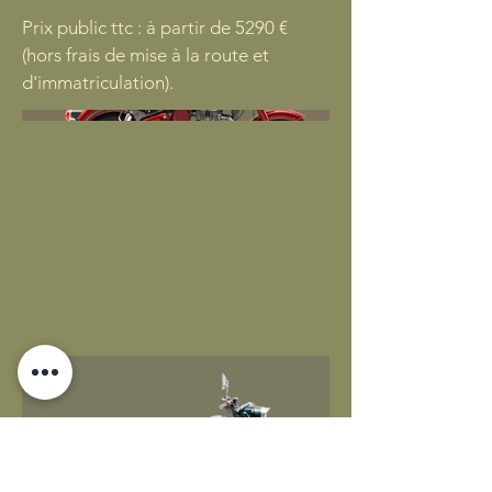
Prix public ttc : à partir de 5290 €
(hors frais de mise à la route et
d'immatriculation).