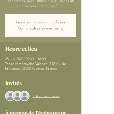
panoramas, avec "pique-nique" dans l'un
de nos coins nature préférés.
Les inscriptions sont closes
Voir d'autres événements
Heure et lieu
28 juin 2026, 09:30 – 18:00
Topaz Motorcycles Valence, 142 Av. de
Provence, 26000 Valence, France
Invités
+ 4 autres invités
À propos de l'événement