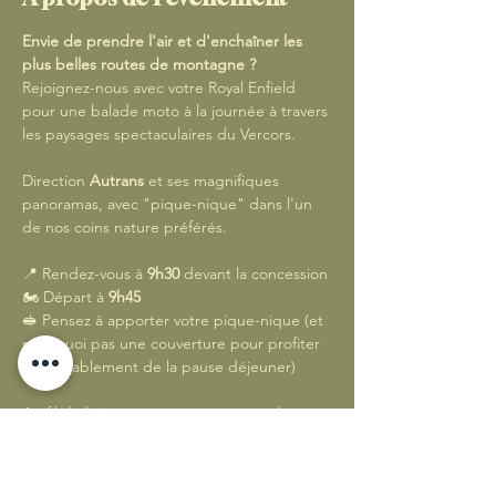
Envie de prendre l'air et d'enchaîner les 
plus belles routes de montagne ? 
Rejoignez-nous avec votre Royal Enfield 
pour une balade moto à la journée à travers 
les paysages spectaculaires du Vercors.
Direction 
Autrans
 et ses magnifiques 
panoramas, avec "pique-nique" dans l'un 
de nos coins nature préférés.
📍 Rendez-vous à 
9h30
 devant la concession
🏍️ Départ à 
9h45
🥪 Pensez à apporter votre pique-nique (et 
pourquoi pas une couverture pour profiter 
confortablement de la pause déjeuner)
Au fil de la journée, nous quitterons les 
itinéraires les plus fréquentés pour 
emprunter de superbes routes hors des 
sentiers battus, à la découverte 